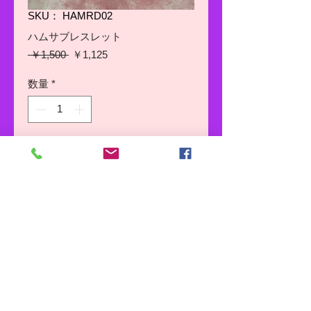
SKU： HAMRD02
ハムサブレスレット
通
セ
 ￥1,500 
￥1,125
常
ー
価
ル
数量
*
格
価
格
カートに追加する
今すぐ購入
長さ：20〜23ｃｍまで調整可能
カラー：レッド