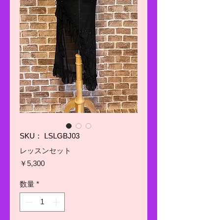
SKU： LSLGBJ03
レッスンセット
価
￥5,300
格
数量
*