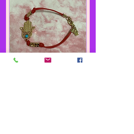
ハムサブレスレット
通常価格
セール価格
￥1,500
￥1,125