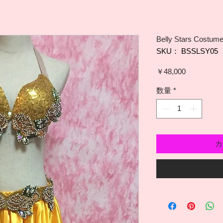
Belly Stars Costum
SKU： BSSLSY05
価
￥48,000
格
数量
*
カ